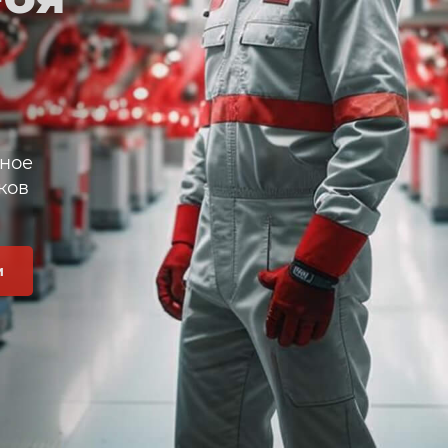
ное
ков
и