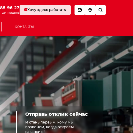
785-96-27
Хочу здесь работать
тдел кадров
КОНТАКТЫ
Отправь отклик сейчас
И стань первым, кому мы
позвоним, когда откроем
вакансию!