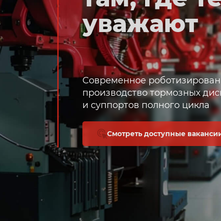
уважают
Современное роботизирован
производство тормозных дис
и суппортов полного цикла
Cмотреть доступные ваканси