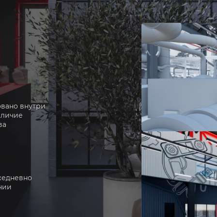
овано внутри
аличие
ва
ежедневно
нии